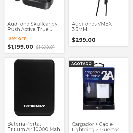
Audifono Skullcandy
Audífonos VMEX
Push Active True
3.5MM
Black True Wireless
-
29
% OFF
$299.00
$1,199.00
$1,699.01
AGOTADO
Batería Portátil
Cargador + Cable
Tritium Air 10000 Mah
Lightning 2 Puertos