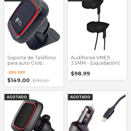
Soporte de Teléfono
Audífonos VMEX
para auto Glob
3.5MM - (Liquidación)
Magnético Con
-
25
% OFF
$98.99
Adhesivo (Liquidación)
$149.00
$199.00
AGOTADO
AGOTADO