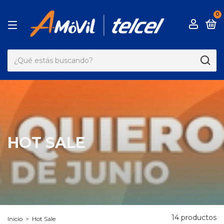
0
HOT SALE
14 productos
Inicio
>
Hot Sale