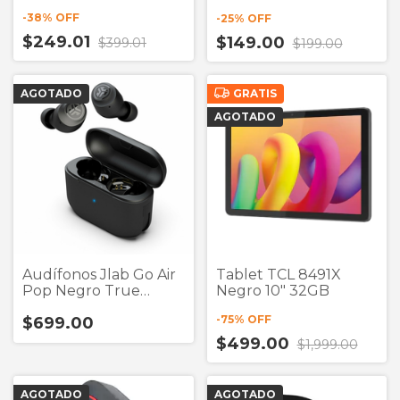
Usb 2a 1metro
-
38
% OFF
-
25
% OFF
$249.01
$149.00
$399.01
$199.00
AGOTADO
GRATIS
AGOTADO
Audífonos Jlab Go Air
Tablet TCL 8491X
Pop Negro True
Negro 10" 32GB
Wireless (Liquidación)
-
75
% OFF
$699.00
$499.00
$1,999.00
AGOTADO
AGOTADO