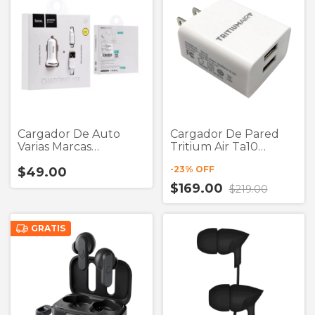
Cargador De Auto
Cargador De Pared
Varias Marcas
Tritium Air Ta10
(Liquidación)
Blanco 2 Puertos Usb
-
23
% OFF
$49.00
+ Cable Tipo C
$169.00
$219.00
GRATIS