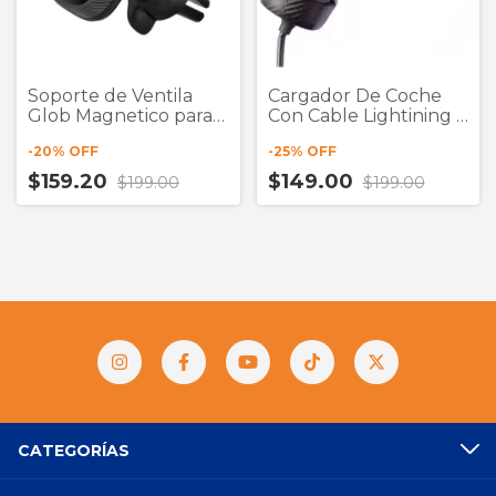
Soporte de Ventila
Cargador De Coche
Glob Magnetico para
Con Cable Lightining +
Auto (Liquidación)
Puerto Us
-
20
% OFF
-
25
% OFF
$159.20
$149.00
$199.00
$199.00
CATEGORÍAS